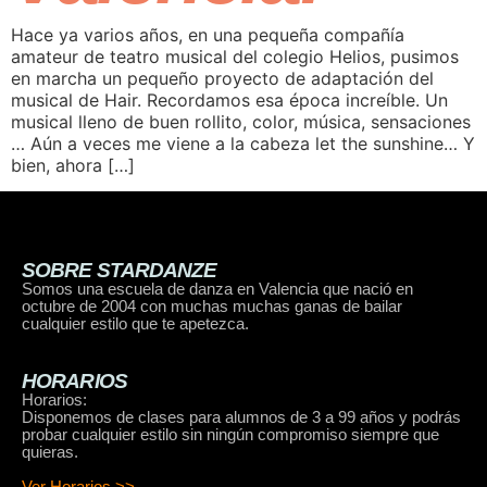
Hace ya varios años, en una pequeña compañía
amateur de teatro musical del colegio Helios, pusimos
en marcha un pequeño proyecto de adaptación del
musical de Hair. Recordamos esa época increíble. Un
musical lleno de buen rollito, color, música, sensaciones
… Aún a veces me viene a la cabeza let the sunshine… Y
bien, ahora […]
SOBRE STARDANZE
Somos una escuela de danza en Valencia que nació en
octubre de 2004 con muchas muchas ganas de bailar
cualquier estilo que te apetezca.
HORARIOS
Horarios:
Disponemos de clases para alumnos de 3 a 99 años y podrás
probar cualquier estilo sin ningún compromiso siempre que
quieras.
Ver Horarios >>