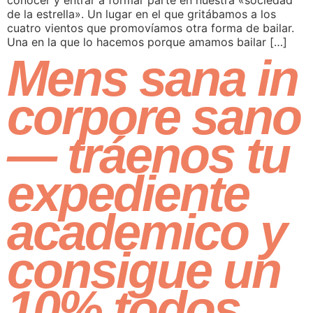
conocer y entrar a formar parte en nuestra «sociedad
de la estrella». Un lugar en el que gritábamos a los
cuatro vientos que promovíamos otra forma de bailar.
Una en la que lo hacemos porque amamos bailar […]
Mens sana in
corpore sano
— tráenos tu
expediente
academico y
consigue un
10% todos