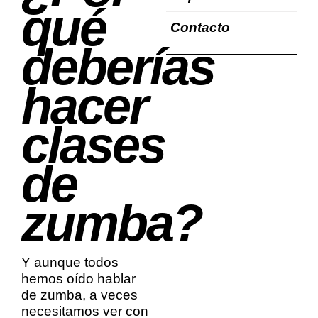
qué
Contacto
deberías
hacer
clases
de
zumba?
Y aunque todos
hemos oído hablar
de zumba, a veces
necesitamos ver con