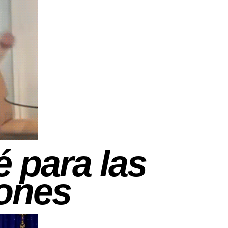
é para las
ones