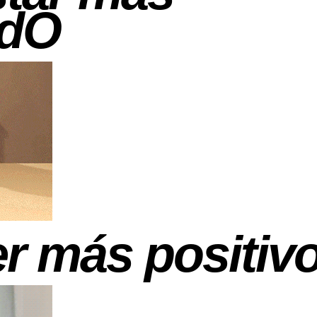
adO
er más positiv