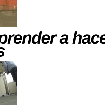
prender a hac
s