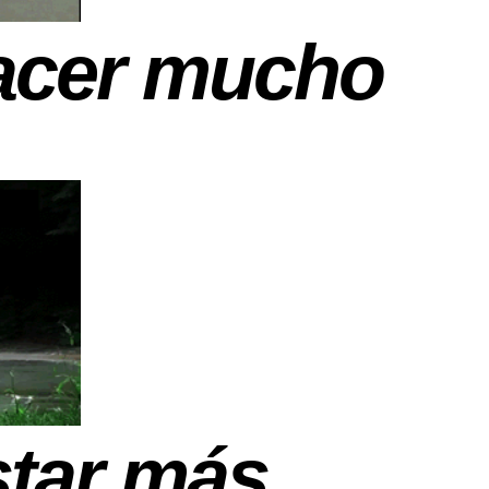
hacer mucho
star más